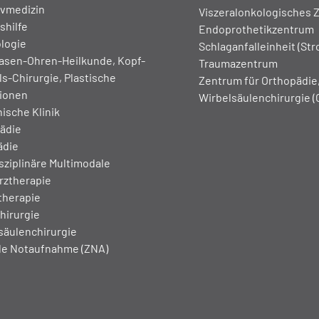
ivmedizin
Viszeralonkologisches 
shilfe
Endoprothetikzentrum
logie
Schlaganfalleinheit (Str
asen-Ohren-Heilkunde, Kopf-
Traumazentrum
s-Chirurgie, Plastische
Zentrum für Orthopädie,
ionen
Wirbelsäulenchirurgie 
ische Klinik
ädie
ädie
sziplinäre Multimodale
ztherapie
therapie
hirurgie
säulenchirurgie
le Notaufnahme (ZNA)