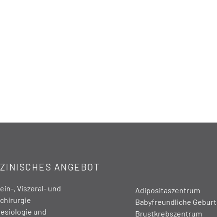
ZINISCHES ANGEBOT
in-, Viszeral- und
Adipositaszentrum
chirurgie
Babyfreundliche Geburts
esiologie und
Brustkrebszentrum