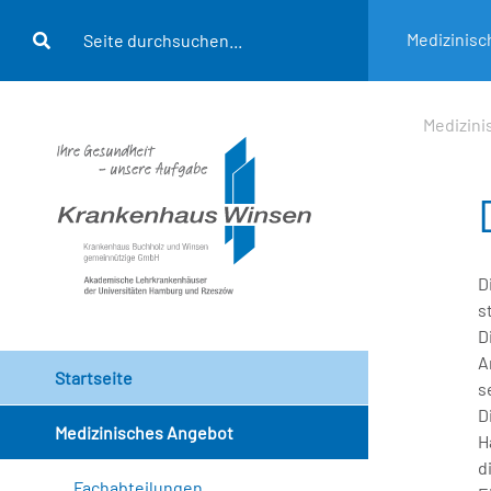
Medizinis
Medizin
D
s
D
A
Startseite
s
D
Medizinisches Angebot
H
d
Fachabteilungen