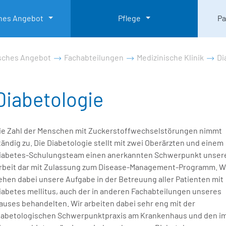
ches Angebot
Pflege
Pa
isches Angebot
Fachabteilungen
Medizinische Klinik
Di
Diabetologie
ie Zahl der Menschen mit Zuckerstoffwechselstörungen nimmt
tändig zu. Die Diabetologie stellt mit zwei Oberärzten und einem
iabetes-Schulungsteam einen anerkannten Schwerpunkt unser
rbeit dar mit Zulassung zum Disease-Management-Programm. W
ehen dabei unsere Aufgabe in der Betreuung aller Patienten mit
iabetes mellitus, auch der in anderen Fachabteilungen unseres
auses behandelten. Wir arbeiten dabei sehr eng mit der
iabetologischen Schwerpunktpraxis am Krankenhaus und den i