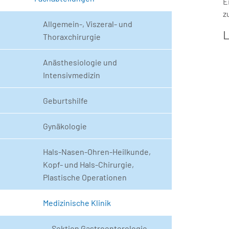
E
z
Allgemein-, Viszeral- und
L
Thoraxchirurgie
Anästhesiologie und
Intensivmedizin
Geburtshilfe
Gynäkologie
Hals-Nasen-Ohren-Heilkunde,
Kopf- und Hals-Chirurgie,
Plastische Operationen
Medizinische Klinik
Sektion Gastroenterologie