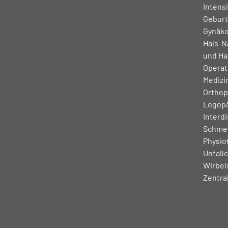
Intens
Geburt
Gynäko
Hals-N
und Hal
Operat
Medizin
Orthop
Logop
Interdi
Schmer
Physio
Unfallc
Wirbel
Zentra