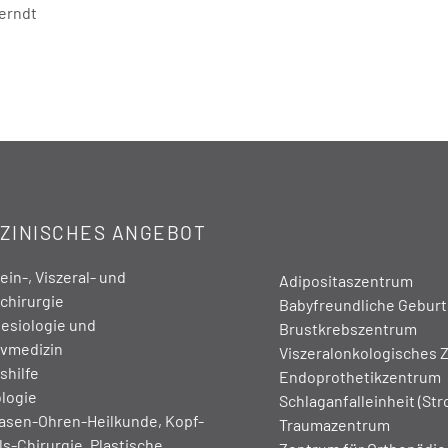
erndt
ZINISCHES ANGEBOT
in-, Viszeral- und
Adipositaszentrum
chirurgie
Babyfreundliche Geburts
esiologie und
Brustkrebszentrum
ivmedizin
Viszeralonkologisches 
shilfe
Endoprothetikzentrum
logie
Schlaganfalleinheit (Str
asen-Ohren-Heilkunde, Kopf-
Traumazentrum
s-Chirurgie, Plastische