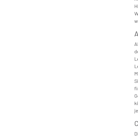
H
W
w
A
A
d
L
L
M
S
f
G
k
j
C
D