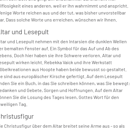
ilflosigkeit eines anderen, weil er ihn wahrnimmt und anspricht.
enige Worte reichen aus und der tut, was bisher unvorstellbar
ar. Dass solche Worte uns erreichen, wünschen wir Ihnen.
ltar und Lesepult
ltar und Lesepult nehmen mit den Intarsien die dunklen Wellen
er bemalten Fenster auf. Ein Symbol für das Auf und Ab des
ebens. Doch hier haben sie ihre Schwere verloren. Altar und
esepult wirken leicht. Rebekka Vaick und ihre Werkstatt
öbelkreationen aus Hoopte haben beide bewusst so gestaltet.
ie sind aus europäischer Kirsche gefertigt. Auf dem Lesepult
inden Sie ein Buch, in das Sie schreiben können, was Sie bewegt:
edanken und Gebete, Sorgen und Hoffnungen. Auf dem Altar
önnen Sie die Losung des Tages lesen, Gottes Wort für den
eweiligen Tag.
hristusfigur
ie Christusfigur über dem Altar breitet seine Arme aus - so als