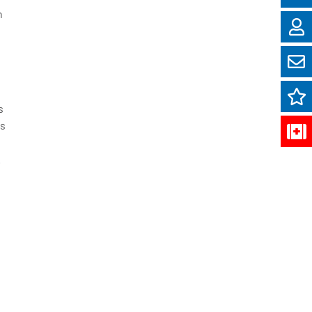
n
s
us
.
t