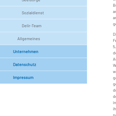
B
a
Sozialdienst
a
g
Delir-Team
D
Allgemeines
F
5
Unternehmen
d
A
Datenschutz
W
w
Impressum
g
g
d
d
i
i
n