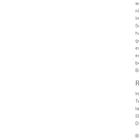
w
n
i
S
h
g
e
e
b
B
R
I
T
l
S
D
B