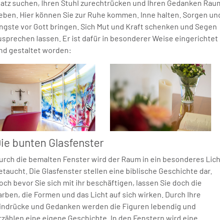
latz suchen, Ihren Stuhl zurechtrücken und Ihren Gedanken Rau
eben. Hier können Sie zur Ruhe kommen. Inne halten. Sorgen un
ngste vor Gott bringen. Sich Mut und Kraft schenken und Segen
usprechen lassen. Er ist dafür in besonderer Weise eingerichtet
nd gestaltet worden:
ie bunten Glasfenster
urch die bemalten Fenster wird der Raum in ein besonderes Lich
etaucht. Die Glasfenster stellen eine biblische Geschichte dar.
och bevor Sie sich mit ihr beschäftigen, lassen Sie doch die
arben, die Formen und das Licht auf sich wirken. Durch Ihre
indrücke und Gedanken werden die Figuren lebendig und
rzählen eine eigene Geschichte. In den Fenstern wird eine