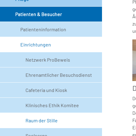
P
g
Patienten & Besucher
Ä
z
Patienteninformation
u
Einrichtungen
Netzwerk ProBeweis
Ehrenamtlicher Besuchsdienst
D
Cafeteria und Kiosk
D
Klinisches Ethik Komitee
g
D
F
Raum der Stille
E
e
Seelsorge