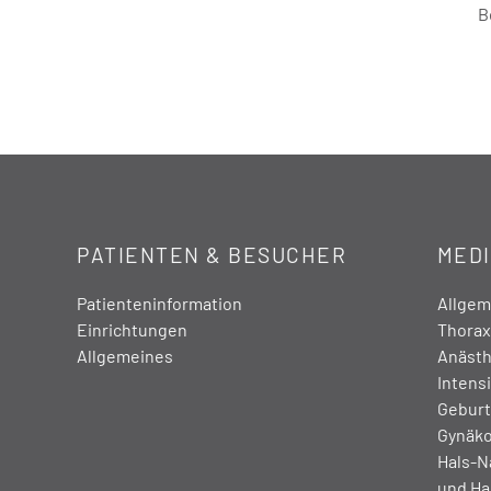
B
PATIENTEN & BESUCHER
MEDI
Patienteninformation
Allgeme
Einrichtungen
Thorax
Allgemeines
Anästh
Intens
Geburt
Gynäko
Hals-N
und Hal