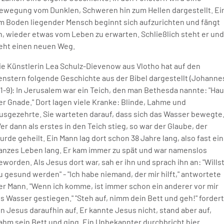
ewegung vom Dunklen, Schweren hin zum Hellen dargestellt. Ei
m Boden liegender Mensch beginnt sich aufzurichten und fängt
n, wieder etwas vom Leben zu erwarten. Schließlich steht er und
eht einen neuen Weg.
ie Künstlerin Lea Schulz-Dievenow aus Vlotho hat auf den
enstern folgende Geschichte aus der Bibel dargestellt (Johanne
,1-9): In Jerusalem war ein Teich, den man Bethesda nannte: "Ha
er Gnade." Dort lagen viele Kranke: Blinde, Lahme und
usgezehrte. Sie warteten darauf, dass sich das Wasser bewegte
er dann als erstes in den Teich stieg, so war der Glaube, der
urde geheilt. Ein Mann lag dort schon 38 Jahre lang, also fast ein
anzes Leben lang. Er kam immer zu spät und war namenslos
eworden. Als Jesus dort war, sah er ihn und sprach ihn an: "Wills
u gesund werden" - "Ich habe niemand, der mir hilft," antwortete
er Mann. "Wenn ich komme, ist immer schon ein anderer vor mir
ns Wasser gestiegen." "Steh auf, nimm dein Bett und geh!" fordert
hn Jesus daraufhin auf. Er kannte Jesus nicht, stand aber auf,
ahm sein Bett und ging. Ein Unbekannter durchbricht hier