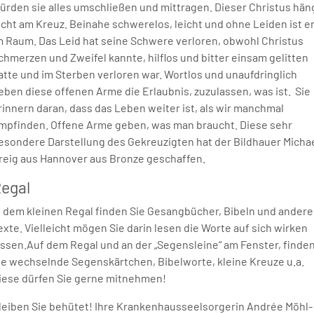
ürden sie alles umschließen und mittragen. Dieser Christus hän
icht am Kreuz. Beinahe schwerelos, leicht und ohne Leiden ist e
m Raum. Das Leid hat seine Schwere verloren, obwohl Christus
chmerzen und Zweifel kannte, hilflos und bitter einsam gelitten
atte und im Sterben verloren war. Wortlos und unaufdringlich
eben diese offenen Arme die Erlaubnis, zuzulassen, was ist. Sie
rinnern daran, dass das Leben weiter ist, als wir manchmal
mpfinden. Offene Arme geben, was man braucht. Diese sehr
esondere Darstellung des Gekreuzigten hat der Bildhauer Micha
reig aus Hannover aus Bronze geschaffen.
egal
n dem kleinen Regal finden Sie Gesangbücher, Bibeln und andere
exte. Vielleicht mögen Sie darin lesen die Worte auf sich wirken
assen.Auf dem Regal und an der „Segensleine“ am Fenster, finde
ie wechselnde Segenskärtchen, Bibelworte, kleine Kreuze u.a.
iese dürfen Sie gerne mitnehmen!
leiben Sie behütet! Ihre Krankenhausseelsorgerin Andrée Möhl-