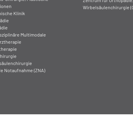
Zentrum für Orthopädie,
ionen
Wirbelsäulenchirurgie 
ische Klinik
ädie
ädie
sziplinäre Multimodale
ztherapie
therapie
hirurgie
säulenchirurgie
le Notaufnahme (ZNA)