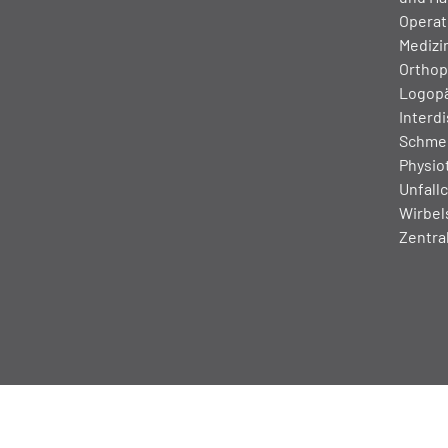
Operat
Medizin
Orthop
Logop
Interdi
Schmer
Physio
Unfallc
Wirbel
Zentra