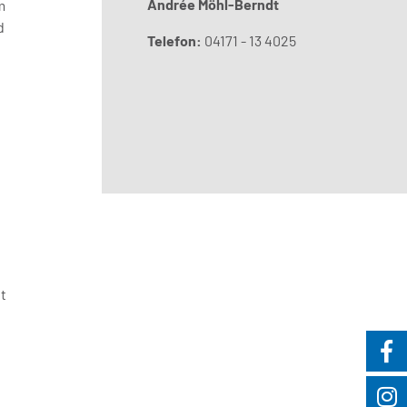
Andrée Möhl-Berndt
m
d
Telefon:
04171 - 13 4025
t