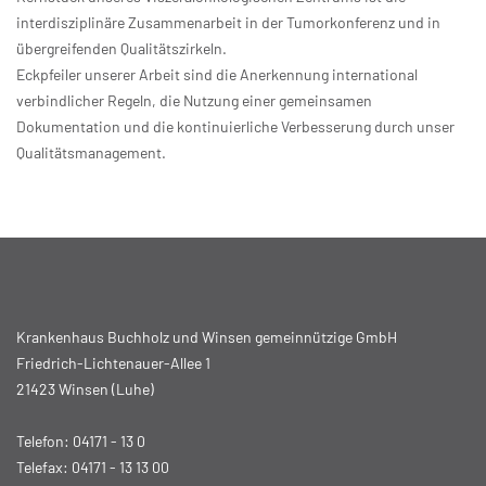
interdisziplinäre Zusammenarbeit in der Tumorkonferenz und in
übergreifenden Qualitätszirkeln.
Eckpfeiler unserer Arbeit sind die Anerkennung international
verbindlicher Regeln, die Nutzung einer gemeinsamen
Dokumentation und die kontinuierliche Verbesserung durch unser
Qualitätsmanagement.
Krankenhaus Buchholz und Winsen gemeinnützige GmbH
Friedrich-Lichtenauer-Allee 1
21423 Winsen (Luhe)
Telefon:
04171 - 13 0
Telefax: 04171 - 13 13 00