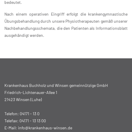
bedeutet.
Nach einem operativen Eingriff erfolgt die krankengymnastische
Übungsbehandlung durch unsere Physiotherapeuten gemäß unserer
Nachbehandlungsschemata, die den Patienten als Informationsblatt
ausgehändigt werden.
Krankenhaus Buchholz und Winsen gemeinnützige GmbH
Friedrich-Lichtenauer-Allee 1
21423 Winsen (Luhe)
Telefon:
04171 - 13 0
Telefax: 04171 - 13 13 00
E-Mail:
info@krankenhaus-winsen.de