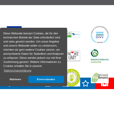
Diese Webseite benutzt Cookies, die für den
technischen Betrieb der Seite erforderlich sind
und stets gesetzt werden. Um unser Angebot
und unsere Webseite weiter zu verbessern,
möchten wir gern weitere Cookies setzen, um
anonymisierte Daten für Statistiken und Analysen
zu erfassen. Diese werden jedoch nur mit Ihrer
Zustimmung gesetzt. Weitere Informationen zu
Cookies erhalten Sie in unserer
Datenschutzerklärung
Ablehnen
Einverstanden