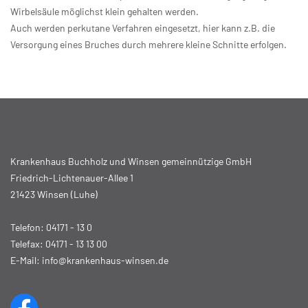
Wirbelsäule möglichst klein gehalten werden.
Auch werden perkutane Verfahren eingesetzt, hier kann z.B. die
Versorgung eines Bruches durch mehrere kleine Schnitte erfolgen.
Krankenhaus Buchholz und Winsen gemeinnützige GmbH
Friedrich-Lichtenauer-Allee 1
21423 Winsen (Luhe)
Telefon:
04171 - 13 0
Telefax: 04171 - 13 13 00
E-Mail:
info@krankenhaus-winsen.de