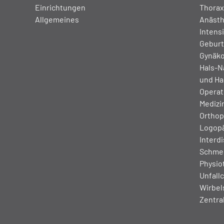
Einrichtungen
Thorax
Allgemeines
Anästh
Intens
Geburt
Gynäko
Hals-N
und Hal
Operat
Medizin
Orthop
Logop
Interdi
Schmer
Physio
Unfallc
Wirbel
Zentra