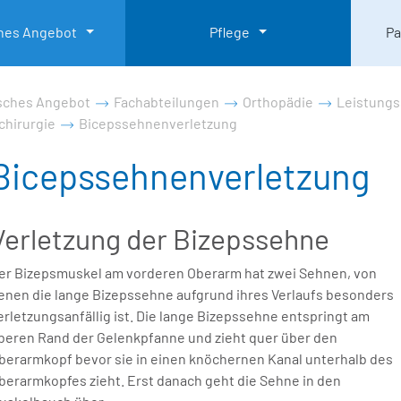
ches Angebot
Pflege
Pa
isches Angebot
Fachabteilungen
Orthopädie
Leistung
chirurgie
Bicepssehnenverletzung
Bicepssehnenverletzung
Verletzung der Bizepssehne
er Bizepsmuskel am vorderen Oberarm hat zwei Sehnen, von
enen die lange Bizepssehne aufgrund ihres Verlaufs besonders
erletzungsanfällig ist. Die lange Bizepssehne entspringt am
beren Rand der Gelenkpfanne und zieht quer über den
berarmkopf bevor sie in einen knöchernen Kanal unterhalb des
berarmkopfes zieht. Erst danach geht die Sehne in den