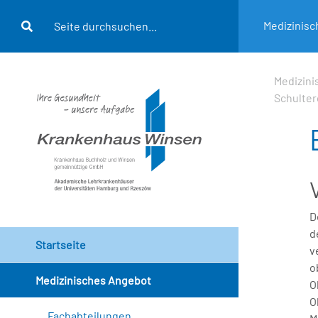
Medizinis
Medizin
Schulter
D
d
Startseite
v
o
Medizinisches Angebot
O
O
Fachabteilungen