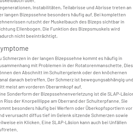
uskelbauch über.
egenerationen, Instabilitäten, Teilabrisse und Abrisse treten an
er langen Bizepssehne besonders häufig auf. Bei kompletten
ehnenrissen rutscht der Muskelbauch des Bizeps sichtbar in
ichtung Ellenbogen. Die Funktion des Bizepsmuskels wird
adurch nicht beeinträchtigt,
Symptome
u Schmerzen in der langen Bizepssehne kommt es häufig in
usammenhang mit Problemen in der Rotatorenmanschette. Die
önnen den Abschnitt im Schultergelenk oder den knöchernen
anal danach betreffen. Der Schmerz ist bewegungsabhängig un
ritt meist am vorderen Oberarmkopf auf.
ine Sonderform der Bizepssehnenverletzung ist die SLAP-Läsio
in Riss der Knorpelllippe am Oberrand der Schulterpfanne. Sie
ommt besonders häufig bei Werfern oder Überkopfsportlern vor
nd verursacht diffus tief im Gelenk sitzende Schmerzen sowie
eilweise ein Klicken. Eine SLAP-Läsion kann auch bei Unfällen
uftreten.