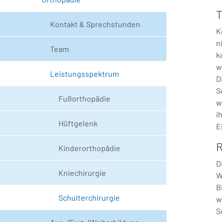
T
Kontakt & Sprechstunden
K
n
Team
k
w
Leistungsspektrum
D
S
Fußorthopädie
w
i
Hüftgelenk
E
R
Kinderorthopädie
D
Kniechirurgie
W
B
Schulterchirurgie
w
S