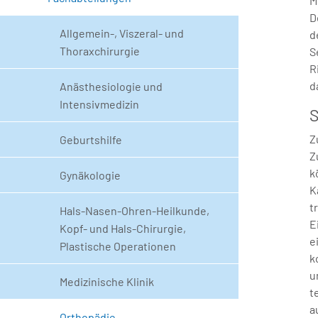
M
D
Allgemein-, Viszeral- und
d
Thoraxchirurgie
S
R
d
Anästhesiologie und
Intensivmedizin
Z
Geburtshilfe
Z
k
Gynäkologie
K
t
Hals-Nasen-Ohren-Heilkunde,
E
Kopf- und Hals-Chirurgie,
e
Plastische Operationen
k
u
Medizinische Klinik
t
a
Orthopädie