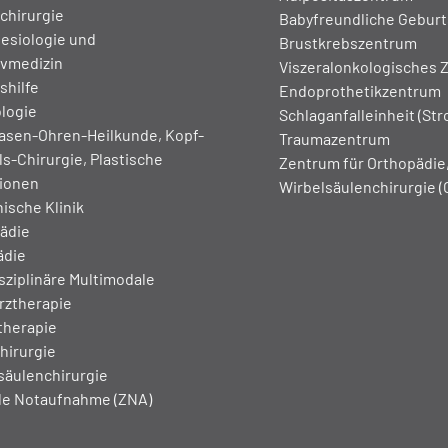
chirurgie
Babyfreundliche Geburts
esiologie und
Brustkrebszentrum
ivmedizin
Viszeralonkologisches 
shilfe
Endoprothetikzentrum
logie
Schlaganfalleinheit (Str
asen-Ohren-Heilkunde, Kopf-
Traumazentrum
s-Chirurgie, Plastische
Zentrum für Orthopädie,
ionen
Wirbelsäulenchirurgie 
ische Klinik
ädie
ädie
sziplinäre Multimodale
ztherapie
therapie
hirurgie
säulenchirurgie
le Notaufnahme (ZNA)