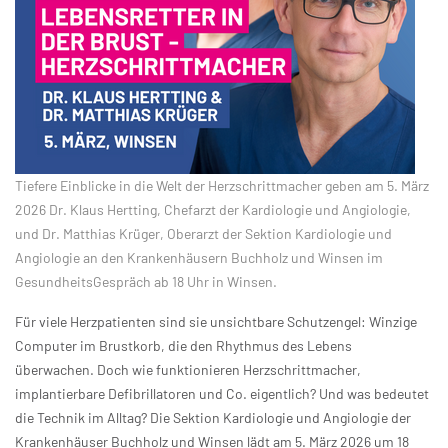
Tiefere Einblicke in die Welt der Herzschrittmacher geben am 5. März
2026 Dr. Klaus Hertting, Chefarzt der Kardiologie und Angiologie,
und Dr. Matthias Krüger, Oberarzt der Sektion Kardiologie und
Angiologie an den Krankenhäusern Buchholz und Winsen im
GesundheitsGespräch ab 18 Uhr in Winsen.
Für viele Herzpatienten sind sie unsichtbare Schutzengel: Winzige
Computer im Brustkorb, die den Rhythmus des Lebens
überwachen. Doch wie funktionieren Herzschrittmacher,
implantierbare Defibrillatoren und Co. eigentlich? Und was bedeutet
die Technik im Alltag? Die Sektion Kardiologie und Angiologie der
Krankenhäuser Buchholz und Winsen lädt am 5. März 2026 um 18