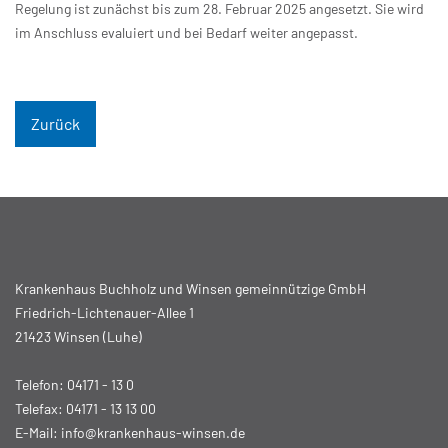
Regelung ist zunächst bis zum 28. Februar 2025 angesetzt. Sie wird
im Anschluss evaluiert und bei Bedarf weiter angepasst.
Zurück
Krankenhaus Buchholz und Winsen gemeinnützige GmbH
Friedrich-Lichtenauer-Allee 1
21423 Winsen (Luhe)
Telefon:
04171 - 13 0
Telefax: 04171 - 13 13 00
E-Mail:
info@krankenhaus-winsen.de